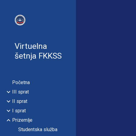
Sk
Virtuelna
šetnja FKKSS
Početna
III sprat
II sprat
I sprat
Prizemlje
Studentska služba